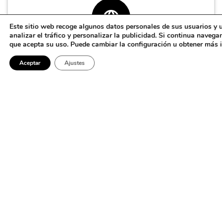
Este sitio web recoge algunos datos personales de sus usuarios y u
analizar el tráfico y personalizar la publicidad. Si continua naveg
que acepta su uso. Puede cambiar la configuración u obtener más
WEB HOSTING
Aceptar
Ajustes
Podemos alojar tu sitio o aplicación web en nuestros
servidores dedicados. Hardware de
primera clase
y
gestión de la seguridad junto con planes de
alojamiento adaptados a tus necesidades. Pero
ninguna de nuestras soluciones de alojamiento para
clientes proporciona sólo lo que dice el plan. Siempre
obtendrás lo que
necesitas
.