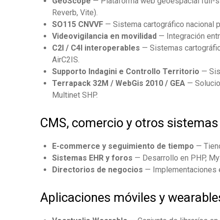
GeoScope
— Plataforma web geoespacial full-sta
Reverb, Vite).
SO115 CNVVF
— Sistema cartográfico nacional 
Videovigilancia en movilidad
— Integración ent
C2I / C4I interoperables
— Sistemas cartográfico
AirC2IS.
Supporto Indagini e Controllo Territorio
— Sis
Terrapack 32M / WebGis 2010 / GEA
— Solucio
Multinet SHP.
CMS, comercio y otros sistemas
E-commerce y seguimiento de tiempo
— Tien
Sistemas EHR y foros
— Desarrollo en PHP, My
Directorios de negocios
— Implementaciones e
Aplicaciones móviles y wearable