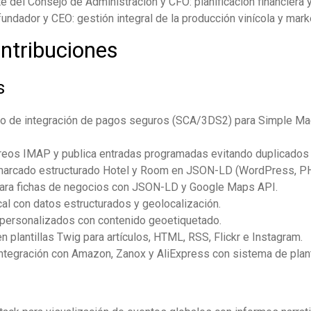
 del Consejo de Administración y CFO: planificación financiera y
undador y CEO: gestión integral de la producción vinícola y mark
ontribuciones
s
 de integración de pagos seguros (SCA/3DS2) para Simple Mac
eos IMAP y publica entradas programadas evitando duplicados
marcado estructurado Hotel y Room en JSON-LD (WordPress, P
ara fichas de negocios con JSON-LD y Google Maps API.
l con datos estructurados y geolocalización.
ersonalizados con contenido geoetiquetado.
lantillas Twig para artículos, HTML, RSS, Flickr e Instagram.
ntegración con Amazon, Zanox y AliExpress con sistema de plant