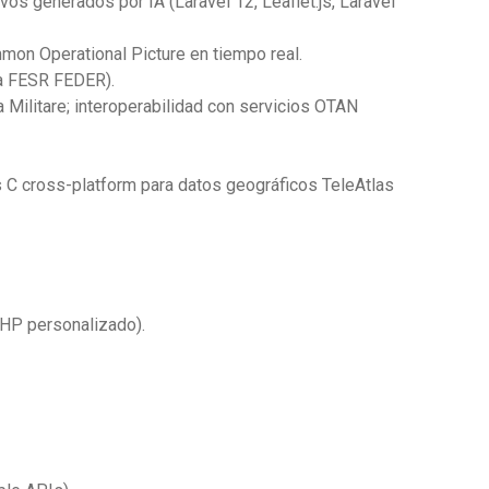
os generados por IA (Laravel 12, Leaflet.js, Laravel
mon Operational Picture en tiempo real.
ma FESR FEDER).
 Militare; interoperabilidad con servicios OTAN
s C cross-platform para datos geográficos TeleAtlas
HP personalizado).