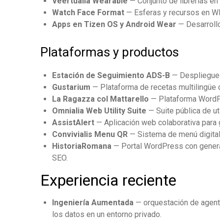
Veertualia Wearable
— Conjunto de librerías e
Watch Face Format
— Esferas y recursos en WF
Apps en Tizen OS y Android Wear
— Desarrollo
Plataformas y productos
Estación de Seguimiento ADS-B
— Despliegue 
Gustarium
— Plataforma de recetas multilingüe c
La Ragazza col Mattarello
— Plataforma WordPr
Omnialia Web Utility Suite
— Suite pública de ut
AssistAlert
— Aplicación web colaborativa para 
Convivialis Menu QR
— Sistema de menú digital
HistoriaRomana
— Portal WordPress con genera
SEO.
Experiencia reciente
Ingeniería Aumentada
— orquestación de agentes
los datos en un entorno privado.