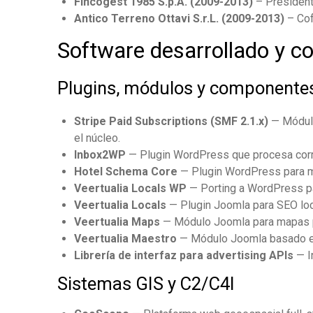
Fincogest 1985 S.p.A. (2009-2013)
– Presidente
Antico Terreno Ottavi S.r.L. (2009-2013)
– Cof
Software desarrollado y c
Plugins, módulos y componente
Stripe Paid Subscriptions (SMF 2.1.x)
— Módulo
el núcleo.
Inbox2WP
— Plugin WordPress que procesa corr
Hotel Schema Core
— Plugin WordPress para 
Veertualia Locals WP
— Porting a WordPress p
Veertualia Locals
— Plugin Joomla para SEO loca
Veertualia Maps
— Módulo Joomla para mapas p
Veertualia Maestro
— Módulo Joomla basado en p
Librería de interfaz para advertising APIs
— I
Sistemas GIS y C2/C4I