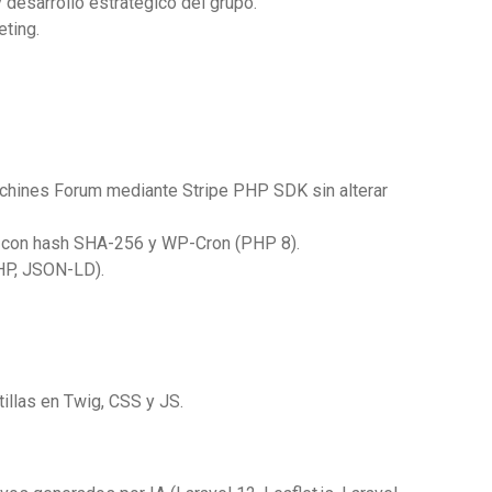
 desarrollo estratégico del grupo.
eting.
hines Forum mediante Stripe PHP SDK sin alterar
 con hash SHA-256 y WP-Cron (PHP 8).
HP, JSON-LD).
illas en Twig, CSS y JS.