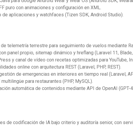
n Java para Google Android Wear y Wear OS (Android SDK, Weara
F puro con animaciones y configuración en XML.
 de aplicaciones y watchfaces (Tizen SDK, Android Studio).
de telemetría terrestre para seguimiento de vuelos mediante Ra
on panel propio, sitemap dinámico y hreflang (Laravel 11, Blade
ess y canal de vídeo con recetas optimizadas para YouTube, In
ilidades online con arquitectura REST (Laravel, PHP, REST).
gestión de emergencias en interiores en tiempo real (Laravel, 
 multilingüe para restaurantes (PHP, MySQL).
ción automática de contenidos mediante API de OpenAI (GPT-4)
 de codificación de IA bajo criterio y auditoría senior, con ser