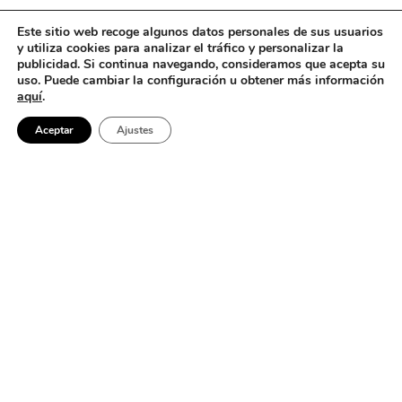
Este sitio web recoge algunos datos personales de sus usuarios
y utiliza cookies para analizar el tráfico y personalizar la
publicidad. Si continua navegando, consideramos que acepta su
uso. Puede cambiar la configuración u obtener más información
aquí
.
Aceptar
Ajustes
No se encontró nada
Parece que no podemos encontrar lo que estás buscando. Quizá
buscar pueda ayudar.
Barcelona
Buscar: