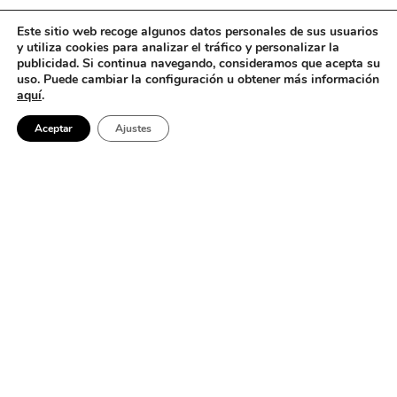
Este sitio web recoge algunos datos personales de sus usuarios
y utiliza cookies para analizar el tráfico y personalizar la
publicidad. Si continua navegando, consideramos que acepta su
uso. Puede cambiar la configuración u obtener más información
aquí
.
Aceptar
Ajustes
No se encontró nada
Parece que no podemos encontrar lo que estás buscando. Quizá
buscar pueda ayudar.
Barcelona
Buscar: