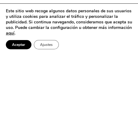
Este sitio web recoge algunos datos personales de sus usuarios
y utiliza cookies para analizar el tráfico y personalizar la
publicidad. Si continua navegando, consideramos que acepta su
uso. Puede cambiar la configuración u obtener más información
aquí
.
Aceptar
Ajustes
No se encontró nada
Parece que no podemos encontrar lo que estás buscando. Quizá
buscar pueda ayudar.
Barcelona
Buscar: