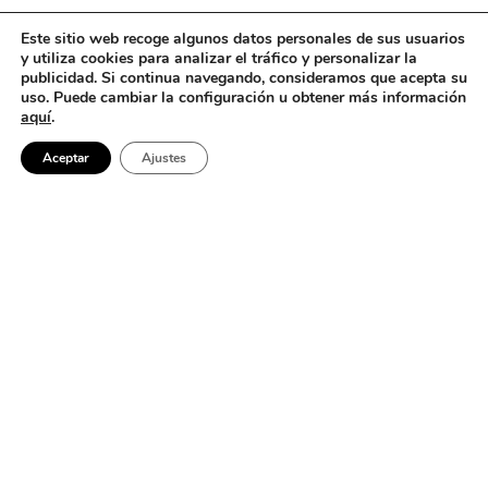
Este sitio web recoge algunos datos personales de sus usuarios
y utiliza cookies para analizar el tráfico y personalizar la
publicidad. Si continua navegando, consideramos que acepta su
uso. Puede cambiar la configuración u obtener más información
aquí
.
Aceptar
Ajustes
No se encontró nada
Parece que no podemos encontrar lo que estás buscando. Quizá
buscar pueda ayudar.
Barcelona
Buscar: