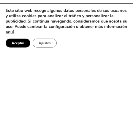
Este sitio web recoge algunos datos personales de sus usuarios
y utiliza cookies para analizar el tráfico y personalizar la
publicidad. Si continua navegando, consideramos que acepta su
uso. Puede cambiar la configuración u obtener más información
aquí
.
Aceptar
Ajustes
No se encontró nada
Parece que no podemos encontrar lo que estás buscando. Quizá
buscar pueda ayudar.
Barcelona
Buscar: