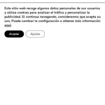
Este sitio web recoge algunos datos personales de sus usuarios
y utiliza cookies para analizar el tráfico y personalizar la
publicidad. Si continua navegando, consideramos que acepta su
uso. Puede cambiar la configuración u obtener más información
aquí
.
Aceptar
Ajustes
No se encontró nada
Parece que no podemos encontrar lo que estás buscando. Quizá
buscar pueda ayudar.
Barcelona
Buscar: