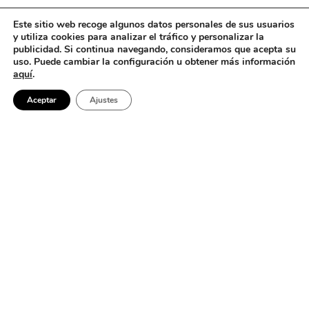
Este sitio web recoge algunos datos personales de sus usuarios
y utiliza cookies para analizar el tráfico y personalizar la
publicidad. Si continua navegando, consideramos que acepta su
uso. Puede cambiar la configuración u obtener más información
aquí
.
Aceptar
Ajustes
No se encontró nada
Parece que no podemos encontrar lo que estás buscando. Quizá
buscar pueda ayudar.
Barcelona
Buscar: